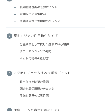
長期修繕計画の確認ポイント
管理組合の運営状況
修繕積立金と管理費のバランス
築地エリアの注目物件タイプ
分譲賃貸として貸し出されている物件
タワーマンションの魅力
ペット可物件の選び方
内見時にチェックすべき重要ポイント
日当たりと眺望の確認
騒音と周辺環境のチェック
設備と配管の状態確認
住宅ローンと資金計画の立て方