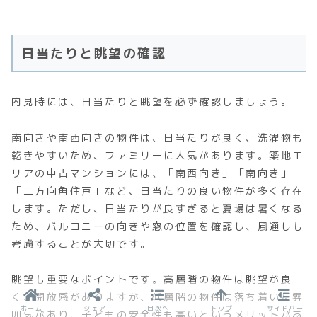
日当たりと眺望の確認
内見時には、日当たりと眺望を必ず確認しましょう。
南向きや南西向きの物件は、日当たりが良く、洗濯物も
乾きやすいため、ファミリーに人気があります。築地エ
リアの中古マンションには、「南西向き」「南向き」
「二方向角住戸」など、日当たりの良い物件が多く存在
します。ただし、日当たりが良すぎると夏場は暑くなる
ため、バルコニーの向きや窓の位置を確認し、風通しも
考慮することが大切です。
眺望も重要なポイントです。高層階の物件は眺望が良
く、開放感がありますが、低層階の物件は落ち着いた雰
ホーム
シェア
目次へ
トップ
サイドバー
囲気があり、子どもの安全性も高いというメリットがあ