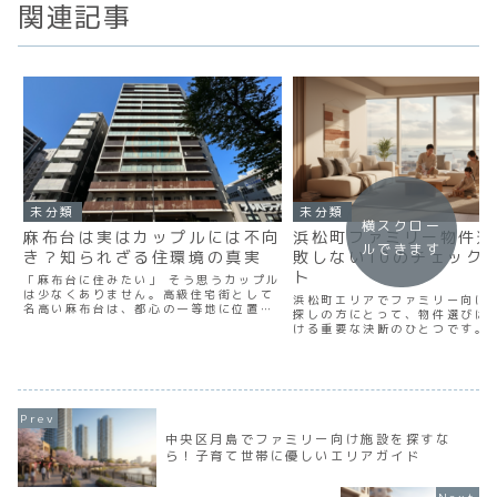
関連記事
未分類
未分類
横スクロー
麻布台は実はカップルには不向
浜松町ファミリー物件選
ルできます
き？知られざる住環境の真実
敗しない10のチェック
ト
「麻布台に住みたい」 そう思うカップル
は少なくありません。高級住宅街として
浜松町エリアでファミリー向け
名高い麻布台は、都心の一等地に位置
探しの方にとって、物件選びは
し、洗練された街並みが魅力的です。特
ける重要な決断のひとつです。
に2023年に誕生した「麻布台ヒルズ」
区に位置する浜松町は、JR山手
により、さらに注目度が高まっていま
東北線、東京モノレールが乗り
す。 しかし実際に住むと...
通の要衝として知られ、羽田空
クセスも抜群。ビジネス...
中央区月島でファミリー向け施設を探すな
ら！子育て世帯に優しいエリアガイド