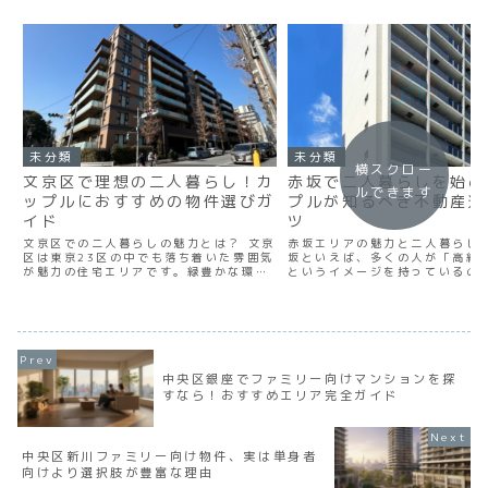
未分類
未分類
横スクロー
文京区で理想の二人暮らし！カ
赤坂で二人暮らしを始め
ルできます
ップルにおすすめの物件選びガ
プルが知るべき不動産選
イド
ツ
文京区での二人暮らしの魅力とは？ 文京
赤坂エリアの魅力と二人暮らしの
区は東京23区の中でも落ち着いた雰囲気
坂といえば、多くの人が「高級
が魅力の住宅エリアです。緑豊かな環境
というイメージを持っているの
と都心へのアクセスの良さを兼ね備えて
でしょうか。実際、赤坂は港区
おり、カップルでの二人暮らしを始める
し、一流ホテルや官庁舎が立ち
のに最適な場所といえるでしょう。 私は
の要衝地です。 しかし、赤坂は
不動産賃貸仲介業に...
級エリアではありません...
中央区銀座でファミリー向けマンションを探
すなら！おすすめエリア完全ガイド
中央区新川ファミリー向け物件、実は単身者
向けより選択肢が豊富な理由