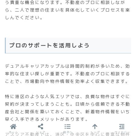
う貴重な機会になります。不動産のプロに相談しなが
ら、二人で理想の住まいを具体化していくプロセスを楽
しんでください。
プロのサポートを活用しよう
デュアルキャリアカップルは時間的制約が多いため、効
率的な住まい探しが重要です。不動産のプロに相談する
ことで、市場動向や物件情報を効率よく収集できます。
特に港区のような人気エリアでは、良質な物件はすぐに
契約が決まってしまうことも。日頃から信頼できる不動
産会社と関係を築いておくことで、新着物件情報をいち
早く入手できるメリットがあります。
ホーム
シェア
目次へ
トップ
サイドバー
アスシア不動産では、港区・中央区を中心に豊富な物件