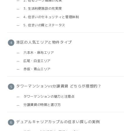
2. 在宅ワーク環境の充実
3. 生活利便施設の充実度
4. 住まいのセキュリティと管理体制
5. 住まいの質とステータス
港区の人気エリアと物件タイプ
六本木・麻布エリア
広尾・白金エリア
赤坂・青山エリア
タワーマンションvs分譲賃貸 どちらが理想的？
タワーマンションの魅力と注意点
分譲賃貸の特徴と選び方
デュアルキャリアカップルの住まい探しの実例