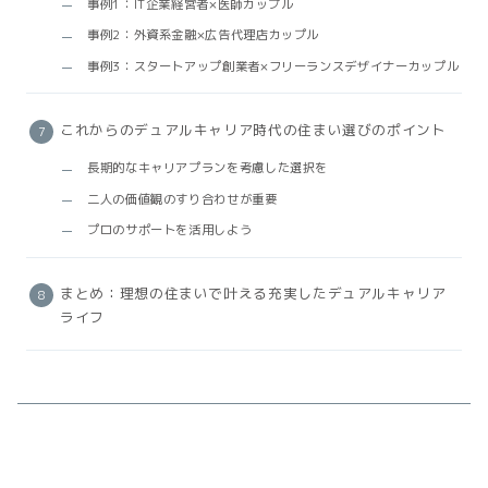
事例1：IT企業経営者×医師カップル
事例2：外資系金融×広告代理店カップル
事例3：スタートアップ創業者×フリーランスデザイナーカップル
これからのデュアルキャリア時代の住まい選びのポイント
長期的なキャリアプランを考慮した選択を
二人の価値観のすり合わせが重要
プロのサポートを活用しよう
まとめ：理想の住まいで叶える充実したデュアルキャリア
ライフ