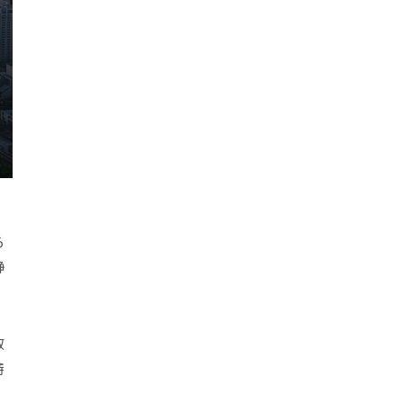
ら
静
散
特