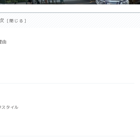
次
理由
フスタイル