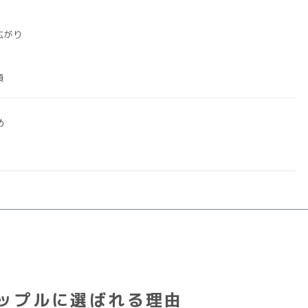
広がり
頭
め
ップルに選ばれる理由