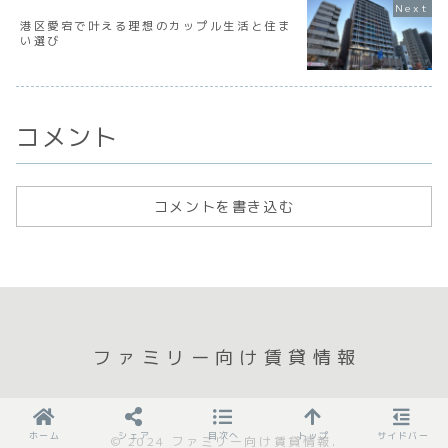
港区愛宕で叶える理想のカップル生活と住ま
い選び
コメント
コメントを書き込む
ファミリー向け賃貸情報
ホーム
シェア
目次へ
トップ
サイドバー
© 2024 ファミリー向け賃貸情報.