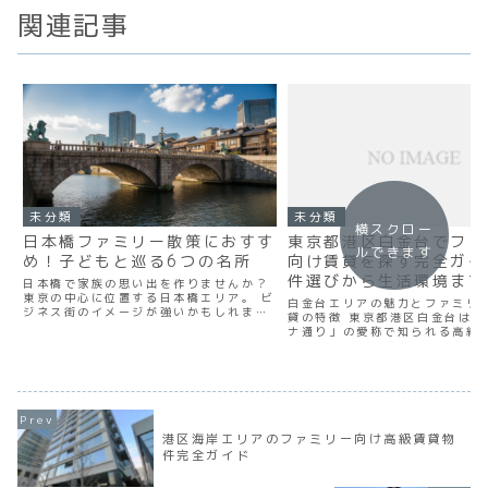
関連記事
未分類
未分類
横スクロー
日本橋ファミリー散策におすす
東京都港区白金台でファ
ルできます
め！子どもと巡る6つの名所
向け賃貸を探す完全ガイ
件選びから生活環境まで
日本橋で家族の思い出を作りませんか？
東京の中心に位置する日本橋エリア。 ビ
説
白金台エリアの魅力とファミリ
ジネス街のイメージが強いかもしれませ
貸の特徴 東京都港区白金台は、
んが、実は子どもと一緒に楽しめる魅力
ナ通り」の愛称で知られる高級
的なスポットが数多く存在します。江戸
す。 落ち着いた街並みと上質な
時代から続く歴史と、最先端の都市機能
が共存するこのエリアは、子育
が融合したこの街には...
中心に根強い人気を誇っていま
メトロ南北線と都営三...
港区海岸エリアのファミリー向け高級賃貸物
件完全ガイド