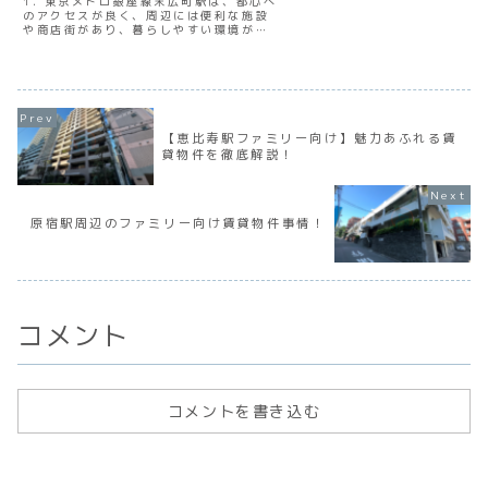
1. 東京メトロ銀座線末広町駅は、都心へ
ています。ぜひ詳細をチェック
のアクセスが良く、周辺には便利な施設
ください！
や商店街があり、暮らしやすい環境が魅
力です。 2. ファミリー向け賃貸物件
は、広い間取りや充実した共用施設、子
供の遊び場など、家族が快適に過ごせる
環境が魅力です。 3. 末広町駅周辺に
は、ファミリー向けの広々とした物件が
多くあり、公園や学校も近く、子育てに
適した環境です。 4. ファミリー向け賃
【恵比寿駅ファミリー向け】魅力あふれる賃
貸物件を選ぶ際のポイントは、広さ、周
貸物件を徹底解説！
辺環境、学校や公園の近さ、共用施設の
充実度などが重要です。 5. 末広町駅周
辺のファミリー向け賃貸物件のおすすめ
ランキングを紹介します。1位は広々と
した間取りが魅力の物件、2位は学校や
原宿駅周辺のファミリー向け賃貸物件事情！
公園が近く子育てしやすい物件、3位は
充実した共用施設がある物件です。 6.
東京メトロ銀座線末広町駅周辺は、ファ
ミリーにとって暮らしやすい環境が整っ
ており、広々とした賃貸物件が多くあり
ます。是非、このエリアで理想のファミ
リーライフを送ってみてください
コメント
コメントを書き込む