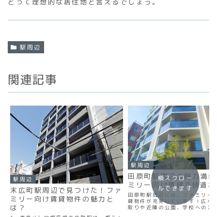
とって理想的な居住地と言えるでしょう。
駅周辺
関連記事
駅周辺
田原町駅周辺の魅力満載
横スクロー
駅周辺
ミリー向け賃貸で快適な
ルできます
末広町駅周辺で見つけた！ファ
田原町駅周辺には、ファミリー
ミリー向け賃貸物件の魅力と
貸物件が充実しています！広々
は？
取りや近隣の公園、学校へのア
良さなど、子育てに理想的な環