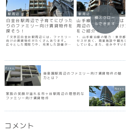
駅周辺
駅周辺
横スクロー
白金台駅周辺で子育てにぴった
山手線沿線の魅力とは？
ルできます
りのファミリー向け賃貸物件を
周辺のファミリー向け賃
探そう！
をご紹介！
「文京区白金台駅周辺には、ファミリー
1. 山手線沿線の魅力：東京都
向けの賃貸物件がたくさんあります。
セスが良く、商業施設や観光名
広々とした間取りや、充実した設備が魅
している。また、住みやすい環
力的な物件が多く、子育てにも最適で
などの自然も魅力的。 2. ファ
す。また、周辺には公園やスーパー、病
け賃貸物件の特徴：広々とした
院などがあり、生活に必要な施設も充実
充実した設備、子供の遊び場や
しています。家族で快適な生活を送りた
アクセスの良さなど、家族の暮
い方には、ぜひこのエリアの賃貸物件を
慮した物件が多い。 3. 渋谷駅
おすすめします。」
ァミリー向け賃貸物件：渋谷駅
多くのファミリー向け賃貸物件
後楽園駅周辺のファミリー向け賃貸物件の魅
公園やスーパーマーケットなど
力とは？
設も充実している。 4. ファミ
賃貸物件の探し方と注意点：予
条件を明確にし、インターネッ
産会社のサイトを活用して物件
家族の笑顔が溢れる市ヶ谷駅周辺の理想的な
また、日当たりや周辺環境の確
重要。 5. 渋谷駅周辺のファミ
ファミリー向け賃貸物件
施設とイベント情報：渋谷駅周
供向けの遊び場や保育園、公園
り、さまざまなイベントも開催
る。 6. まとめ：山手線沿線の
ファミリー向け賃貸物件が多く
周辺では子供の暮らしに配慮し
イベントも充実している。探し
コメント
点を押さえながら、理想の住ま