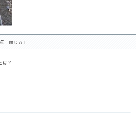
次
とは？