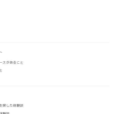
ト
ペースがあること
と
件を探した体験談
の体験談