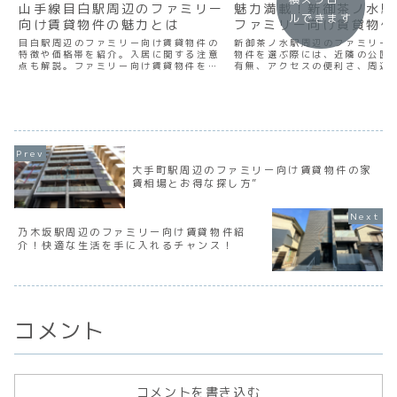
山手線目白駅周辺のファミリー
魅力満載！新御茶ノ水駅
ルできます
向け賃貸物件の魅力とは
ファミリー向け賃貸物件
目白駅周辺のファミリー向け賃貸物件の
新御茶ノ水駅周辺のファミリー
特徴や価格帯を紹介。入居に関する注意
物件を選ぶ際には、近隣の公園
点も解説。ファミリー向け賃貸物件を選
有無、アクセスの便利さ、周辺
ぶ際のポイントもお伝えします。
設の充実度などを重視すると良
う。そして、家族が快適に過ご
とした間取りや設備の整った物
ことも大切です。最新の情報を
して、理想の生活環境を見つけ
い
大手町駅周辺のファミリー向け賃貸物件の家
賃相場とお得な探し方”
乃木坂駅周辺のファミリー向け賃貸物件紹
介！快適な生活を手に入れるチャンス！
コメント
コメントを書き込む