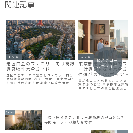
関連記事
未分類
未分類
横スクロー
港区白金のファミリー向け高級
東京都港区東新橋でファ
ルできます
賃貸物件完全ガイド
向け賃貸を探す完全ガイ
件選びの30のポイント
港区白金エリアの魅力とファミリー向け
高級賃貸の特徴 港区白金は、東京の中で
東新橋エリアの魅力とファミリ
も特に洗練された住環境と国際色豊かな
貸市場の現状 東京都港区東新橋
雰囲気を兼ね備えたエリアです。白金高
ネス街としての顔と住環境とし
輪駅や白金台駅を中心に広がるこの地域
さを併せ持つ、まさに都心の理
は、閑静な住宅街でありながら、都心へ
リアです。 JR新橋駅から徒歩
のアクセスも抜群。 高...
営大江戸線汐留駅も利用可能と
利便性の高さは、共働...
中央区勝どきファミリー層急増の理由とは？
再開発エリアの魅力を分析