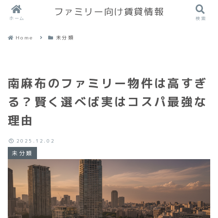
ファミリー向け賃貸情報
ホーム
検索
Home
未分類
南麻布のファミリー物件は高すぎ
る？賢く選べば実はコスパ最強な
理由
2025.12.02
未分類