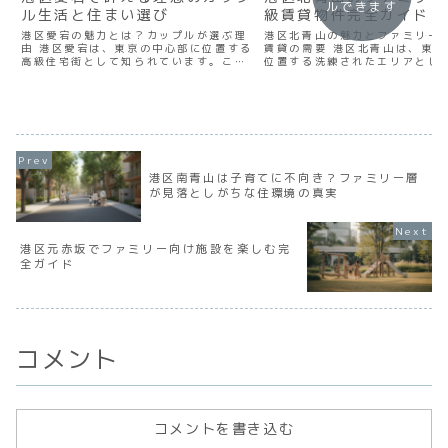
ルできます
ル生活と住まい選び
級賃貸物件完全ガイド
港区愛宕の魅力とは？カップルが選ぶ理
港区北青山の魅力とファミリー
由 港区愛宕は、東京の中心部に位置する
賃貸の需要 港区北青山は、東京
高級住宅街として知られています。この
位置する洗練されたエリアとし
地域は、都会の喧騒から少し離れた静か
のファミリー層から熱い視線を
な環境でありながら、ビジネスの中心地
ます。青山通りと外苑西通りに
へのアクセスも抜群です。 愛宕エリアの
このエリアは、都心の利便性と
最大の魅力は、東京タ...
環境が見事に融合した、...
港区南青山は子育てに不向き？ファミリー層
が見落としがちな住環境の真実
港区元赤坂でファミリー向け施設を楽しむ完
全ガイド
コメント
コメントを書き込む