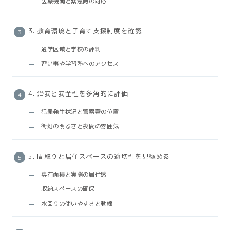
医療機関と緊急時の対応
3. 教育環境と子育て支援制度を確認
通学区域と学校の評判
習い事や学習塾へのアクセス
4. 治安と安全性を多角的に評価
犯罪発生状況と警察署の位置
街灯の明るさと夜間の雰囲気
5. 間取りと居住スペースの適切性を見極める
専有面積と実際の居住感
収納スペースの確保
水回りの使いやすさと動線