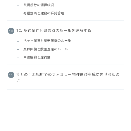
共用部分の清掃状況
修繕計画と建物の維持管理
10. 契約条件と退去時のルールを理解する
ペット飼育と楽器演奏のルール
原状回復と敷金返還のルール
中途解約と違約金
まとめ：浜松町でのファミリー物件選びを成功させるため
に